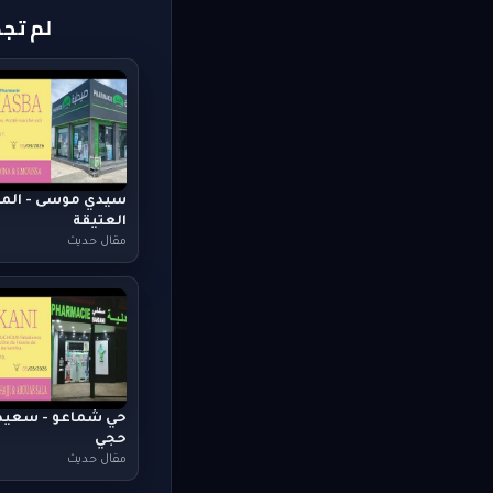
لم تج
سيدي موسى - المد
العتيقة
مقال حديث
حي شماعو - سعيد
حجي
مقال حديث