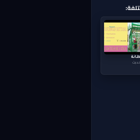
لفة:
طانة
حديث